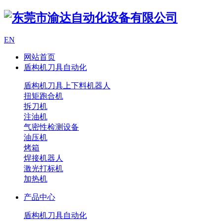
EN
网站首页
盾构机刀具自动化
盾构机刀具上下料机器人
扭矩跑合机
拆刀机
注油机
气密性检测设备
油压机
烤箱
焊接机器人
激光打标机
加热机
产品中心
盾构机刀具自动化