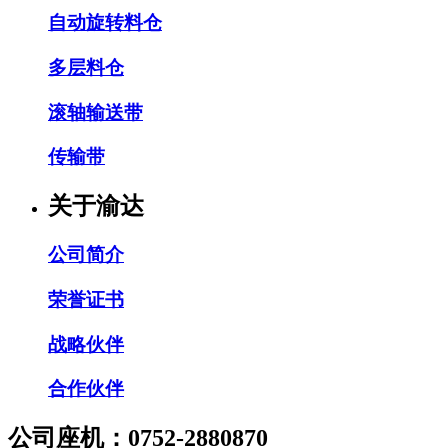
自动旋转料仓
多层料仓
滚轴输送带
传输带
关于渝达
公司简介
荣誉证书
战略伙伴
合作伙伴
公司座机：0752-2880870