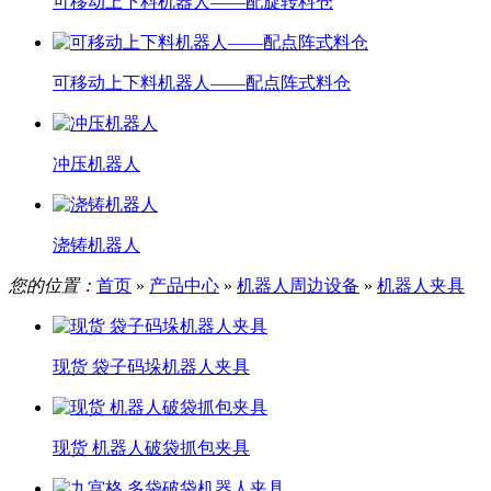
可移动上下料机器人——配旋转料仓
可移动上下料机器人——配点阵式料仓
冲压机器人
浇铸机器人
您的位置：
首页
»
产品中心
»
机器人周边设备
»
机器人夹具
现货 袋子码垛机器人夹具
现货 机器人破袋抓包夹具