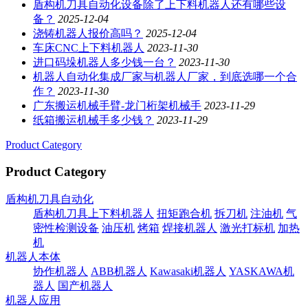
盾构机刀具自动化设备除了上下料机器人还有哪些设
备？
2025-12-04
浇铸机器人报价高吗？
2025-12-04
车床CNC上下料机器人
2023-11-30
进口码垛机器人多少钱一台？
2023-11-30
机器人自动化集成厂家与机器人厂家，到底选哪一个合
作？
2023-11-30
广东搬运机械手臂-龙门桁架机械手
2023-11-29
纸箱搬运机械手多少钱？
2023-11-29
Product Category
Product Category
盾构机刀具自动化
盾构机刀具上下料机器人
扭矩跑合机
拆刀机
注油机
气
密性检测设备
油压机
烤箱
焊接机器人
激光打标机
加热
机
机器人本体
协作机器人
ABB机器人
Kawasaki机器人
YASKAWA机
器人
国产机器人
机器人应用