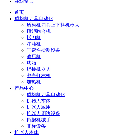
在线留言
首页
盾构机刀具自动化
盾构机刀具上下料机器人
扭矩跑合机
拆刀机
注油机
气密性检测设备
油压机
烤箱
焊接机器人
激光打标机
加热机
产品中心
盾构机刀具自动化
机器人本体
机器人应用
机器人周边设备
桁架机械手
非标设备
机器人本体