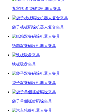
九宫格 多袋破袋机器人夹具
袋子栈板码垛机器人复合夹具
纸箱双夹码垛机器人夹具
铁板吸盘夹具
袋子双夹码垛机器人夹具
袋子单侧抓齿码垛夹具