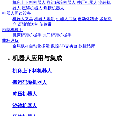
机床上下料机器人
搬运码垛机器人
冲压机器人
浇铸机
器人
压铸机器人
焊接机器人
机器人周边设备
机器人夹具
机器人地轨
机器人底座
自动化料仓
多层料
仓
滚轴输送带
传输带
桁架机械手
机床桁架机械手
龙门桁架机械手
非标设备
金属板材自动化搬运
数控AB交换台
数控钻床
机器人应用与集成
机床上下料机器人
搬运码垛机器人
冲压机器人
浇铸机器人