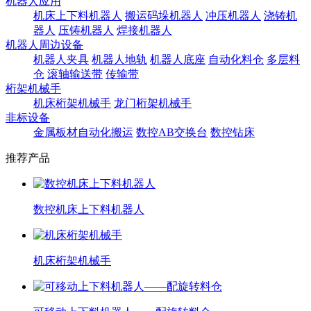
机器人应用
机床上下料机器人
搬运码垛机器人
冲压机器人
浇铸机
器人
压铸机器人
焊接机器人
机器人周边设备
机器人夹具
机器人地轨
机器人底座
自动化料仓
多层料
仓
滚轴输送带
传输带
桁架机械手
机床桁架机械手
龙门桁架机械手
非标设备
金属板材自动化搬运
数控AB交换台
数控钻床
推荐产品
数控机床上下料机器人
机床桁架机械手