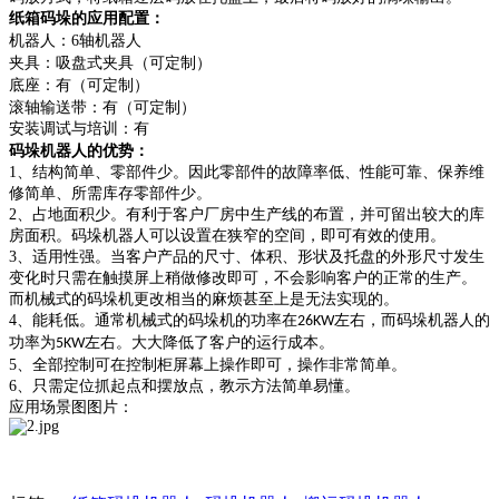
纸箱
码垛的应用配置：
机器人：
6
轴
机器人
夹具：吸盘式夹具
（可定制）
底座：有
（可定制）
滚轴输送带：有（可定制）
安装调试与培训：有
码垛机器人的优势：
1
、结构简单、零部件少。因此零部件的故障率低、性能可靠、保养维
修简单、所需库存零部件少。
2
、占地面积少。有利于客户厂房中生产线的布置，并可留出较大的库
房面积。码垛机器人可以设置在狭窄的空间，即可有效的使用。
3
、适用性强。当客户产品的尺寸、体积、形状及托盘的外形尺寸发生
变化时只需在触摸屏上稍做修改即可，不会影响客户的正常的生产。
而机械式的码垛机更改相当的麻烦甚至上是无法实现的。
4
、能耗低。通常机械式的码垛机的功率在
左右，而码垛机器人的
26KW
功率为
左右。大大降低了客户的运行成本。
5KW
5
、全部控制可在控制柜屏幕上操作即可，操作非常简单。
6
、只需定位抓起点和摆放点，教示方法简单易懂。
应用场景图图片：