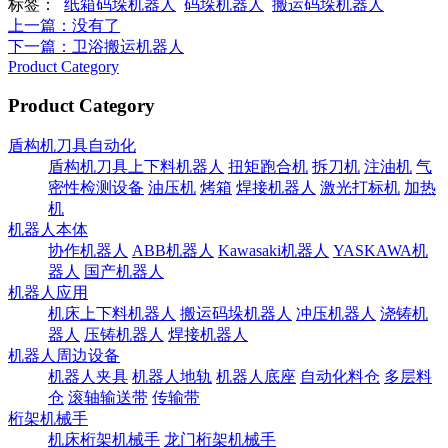
标签：
纸箱码垛机器人
码垛机器人
搬运码垛机器人
上一篇
：没有了
下一篇
：卫浴搬运机器人
Product Category
Product Category
盾构机刀具自动化
盾构机刀具上下料机器人
扭矩跑合机
拆刀机
注油机
气
密性检测设备
油压机
烤箱
焊接机器人
激光打标机
加热
机
机器人本体
协作机器人
ABB机器人
Kawasaki机器人
YASKAWA机
器人
国产机器人
机器人应用
机床上下料机器人
搬运码垛机器人
冲压机器人
浇铸机
器人
压铸机器人
焊接机器人
机器人周边设备
机器人夹具
机器人地轨
机器人底座
自动化料仓
多层料
仓
滚轴输送带
传输带
桁架机械手
机床桁架机械手
龙门桁架机械手