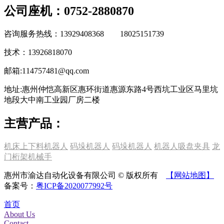
公司座机：0752-2880870
咨询服务热线：13929408368 18025151739
技术：13926818070
邮箱:114757481@qq.com
地址:惠州仲恺高新区惠环街道惠源东路4号西坑工业区马里坑
地段大中南工业园厂房二楼
主营产品：
机床上下料机器人
码垛机器人
码垛机器人
机器人吸盘夹具
龙
门桁架机械手
惠州市渝达自动化设备有限公司 © 版权所有
【网站地图】
备案号：
粤ICP备2020077992号
首页
About Us
Contact