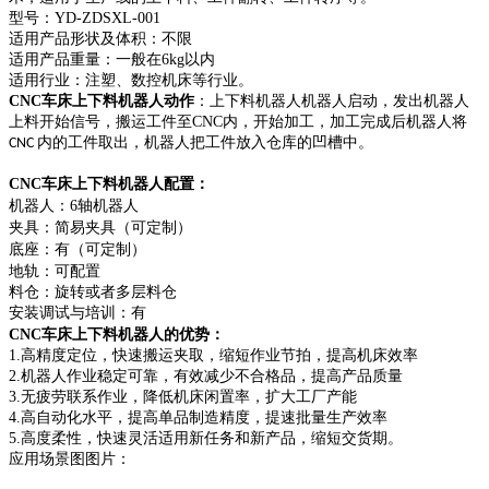
型号：
YD-ZDSXL-001
适用产品形状及体积：不限
适用产品重量：一般在
6kg
以内
适用行业：注塑、数控机床等行业。
CNC
车床上下料机器人动作
：上下料机器人机器人启动，发出机器人
上料开始信号，搬运工件至
CNC
内，开始加工，加工完成后机器人将
内的工件取出，机器人把工件放入仓库的凹槽中。
CNC
CNC
车床上下料机器人
配置：
机器人：
6
轴
机器人
夹具：
简易
夹具
（可定制）
底座：有
（可定制）
地轨：可配置
料仓：旋转或者多层料仓
安装调试与培训：有
CNC
车床上下料机器人的优势：
1.
高精度定位，快速搬运夹取，缩短作业节拍，提高机床效率
2.
机器人作业稳定可靠，有效减少不合格品，提高产品质量
3.
无疲劳联系作业，降低机床闲置率，扩大工厂产能
4.
高自动化水平，提高单品制造精度，提速批量生产效率
5.
高度柔性，快速灵活适用新任务和新产品，缩短交货期。
应用场景图图片：