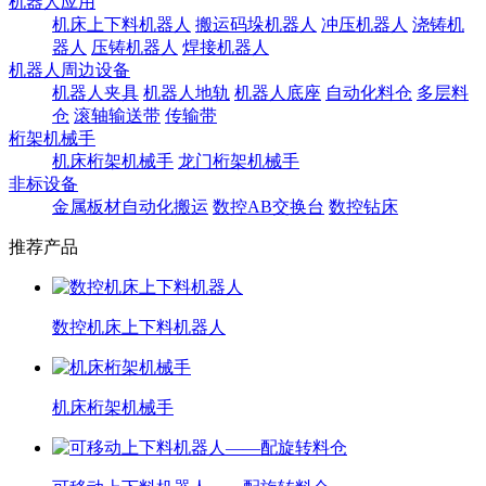
机器人应用
机床上下料机器人
搬运码垛机器人
冲压机器人
浇铸机
器人
压铸机器人
焊接机器人
机器人周边设备
机器人夹具
机器人地轨
机器人底座
自动化料仓
多层料
仓
滚轴输送带
传输带
桁架机械手
机床桁架机械手
龙门桁架机械手
非标设备
金属板材自动化搬运
数控AB交换台
数控钻床
推荐产品
数控机床上下料机器人
机床桁架机械手