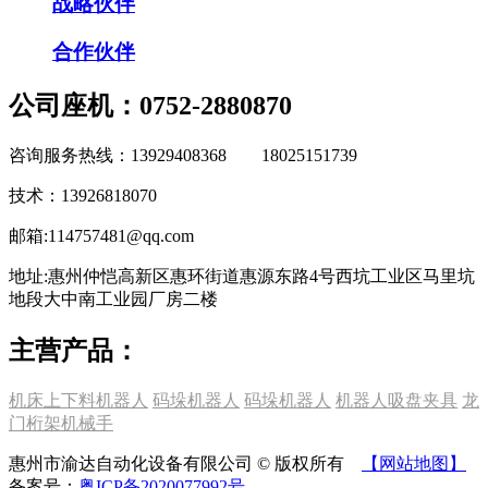
战略伙伴
合作伙伴
公司座机：0752-2880870
咨询服务热线：13929408368 18025151739
技术：13926818070
邮箱:114757481@qq.com
地址:惠州仲恺高新区惠环街道惠源东路4号西坑工业区马里坑
地段大中南工业园厂房二楼
主营产品：
机床上下料机器人
码垛机器人
码垛机器人
机器人吸盘夹具
龙
门桁架机械手
惠州市渝达自动化设备有限公司 © 版权所有
【网站地图】
备案号：
粤ICP备2020077992号