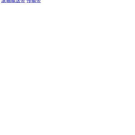
滚轴输送带
传输带