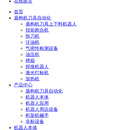
在线留言
首页
盾构机刀具自动化
盾构机刀具上下料机器人
扭矩跑合机
拆刀机
注油机
气密性检测设备
油压机
烤箱
焊接机器人
激光打标机
加热机
产品中心
盾构机刀具自动化
机器人本体
机器人应用
机器人周边设备
桁架机械手
非标设备
机器人本体