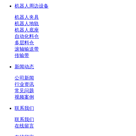
机器人周边设备
机器人夹具
机器人地轨
机器人底座
自动化料仓
多层料仓
滚轴输送带
传输带
新闻动态
公司新闻
行业资讯
常见问题
视频案例
联系我们
联系我们
在线留言