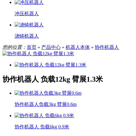
冲压机器人
浇铸机器人
您的位置：
首页
»
产品中心
»
机器人本体
»
协作机器人
协作机器人 负载12kg 臂展1.3米
协作机器人负载3kg 臂展0.6m
协作机器人 负载6kg 0.9米