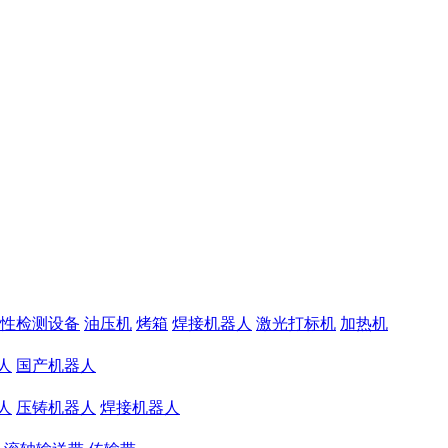
性检测设备
油压机
烤箱
焊接机器人
激光打标机
加热机
人
国产机器人
人
压铸机器人
焊接机器人