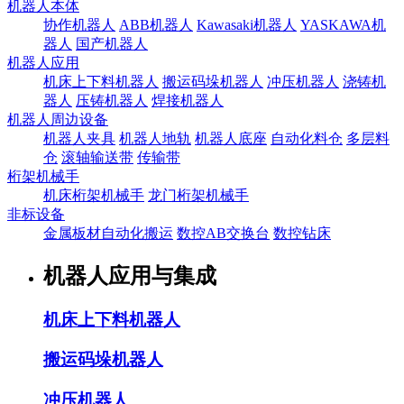
机器人本体
协作机器人
ABB机器人
Kawasaki机器人
YASKAWA机
器人
国产机器人
机器人应用
机床上下料机器人
搬运码垛机器人
冲压机器人
浇铸机
器人
压铸机器人
焊接机器人
机器人周边设备
机器人夹具
机器人地轨
机器人底座
自动化料仓
多层料
仓
滚轴输送带
传输带
桁架机械手
机床桁架机械手
龙门桁架机械手
非标设备
金属板材自动化搬运
数控AB交换台
数控钻床
机器人应用与集成
机床上下料机器人
搬运码垛机器人
冲压机器人