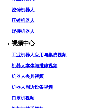
浇铸机器人
压铸机器人
焊接机器人
视频中心
工业机器人应用与集成视频
机器人本体与维修视频
机器人夹具视频
机器人周边设备视频
口罩机视频