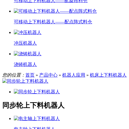
可移动上下料机器人——配旋转料仓
可移动上下料机器人——配点阵式料仓
冲压机器人
浇铸机器人
您的位置：
首页
»
产品中心
»
机器人应用
»
机床上下料机器人
同步轮上下料机器人