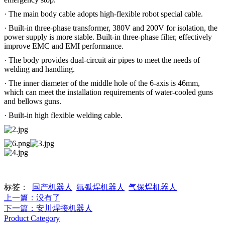
· The main body cable adopts high-flexible robot special cable.
· Built-in three-phase transformer, 380V and 200V for isolation, the
power supply is more stable. Built-in three-phase filter, effectively
improve EMC and EMI performance.
· The body provides dual-circuit air pipes to meet the needs of
welding and handling.
· The inner diameter of the middle hole of the 6-axis is 46mm,
which can meet the installation requirements of water-cooled guns
and bellows guns.
· Built-in high flexible welding cable.
标签：
国产机器人
氩弧焊机器人
气保焊机器人
上一篇
：没有了
下一篇
：安川焊接机器人
Product Category