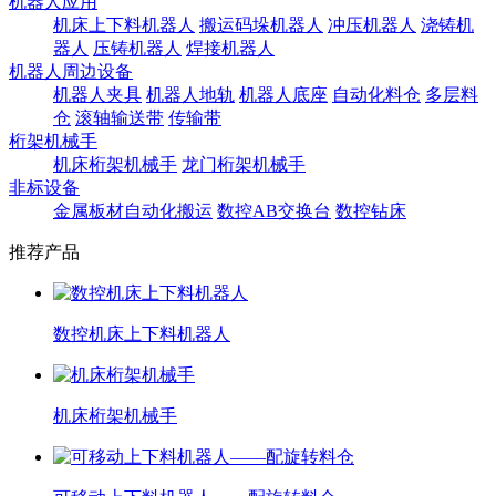
机器人应用
机床上下料机器人
搬运码垛机器人
冲压机器人
浇铸机
器人
压铸机器人
焊接机器人
机器人周边设备
机器人夹具
机器人地轨
机器人底座
自动化料仓
多层料
仓
滚轴输送带
传输带
桁架机械手
机床桁架机械手
龙门桁架机械手
非标设备
金属板材自动化搬运
数控AB交换台
数控钻床
推荐产品
数控机床上下料机器人
机床桁架机械手