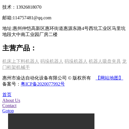
技术：13926818070
邮箱:114757481@qq.com
地址:惠州仲恺高新区惠环街道惠源东路4号西坑工业区马里坑
地段大中南工业园厂房二楼
主营产品：
机床上下料机器人
码垛机器人
码垛机器人
机器人吸盘夹具
龙
门桁架机械手
惠州市渝达自动化设备有限公司 © 版权所有
【网站地图】
备案号：
粤ICP备2020077992号
首页
About Us
Contact
Gotop