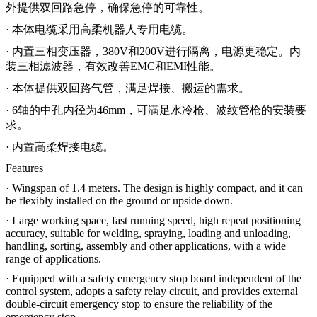
外提供双回路急停，确保急停的可靠性。
· 本体电缆采用高柔机器人专用电缆。
· 内置三相变压器，380V和200V进行隔离，电源更稳定。内
装三相滤波器，有效改善EMC和EMI性能。
· 本体提供双回路气管，满足焊接、搬运的需求。
· 6轴的中孔内径为46mm，可满足水冷枪、波纹管枪的安装要
求。
· 内置高柔焊接电缆。
Features
· Wingspan of 1.4 meters. The design is highly compact, and it can
be flexibly installed on the ground or upside down.
· Large working space, fast running speed, high repeat positioning
accuracy, suitable for welding, spraying, loading and unloading,
handling, sorting, assembly and other applications, with a wide
range of applications.
· Equipped with a safety emergency stop board independent of the
control system, adopts a safety relay circuit, and provides external
double-circuit emergency stop to ensure the reliability of the
emergency stop.