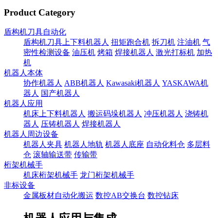
Product Category
盾构机刀具自动化
盾构机刀具上下料机器人
扭矩跑合机
拆刀机
注油机
气
密性检测设备
油压机
烤箱
焊接机器人
激光打标机
加热
机
机器人本体
协作机器人
ABB机器人
Kawasaki机器人
YASKAWA机
器人
国产机器人
机器人应用
机床上下料机器人
搬运码垛机器人
冲压机器人
浇铸机
器人
压铸机器人
焊接机器人
机器人周边设备
机器人夹具
机器人地轨
机器人底座
自动化料仓
多层料
仓
滚轴输送带
传输带
桁架机械手
机床桁架机械手
龙门桁架机械手
非标设备
金属板材自动化搬运
数控AB交换台
数控钻床