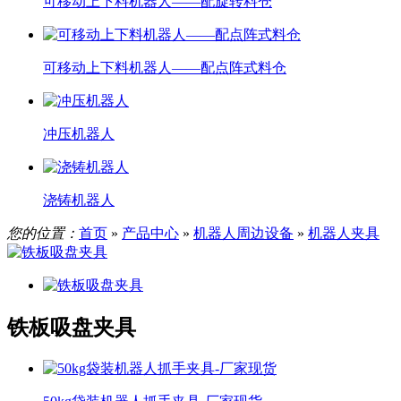
可移动上下料机器人——配旋转料仓
可移动上下料机器人——配点阵式料仓
冲压机器人
浇铸机器人
您的位置：
首页
»
产品中心
»
机器人周边设备
»
机器人夹具
铁板吸盘夹具