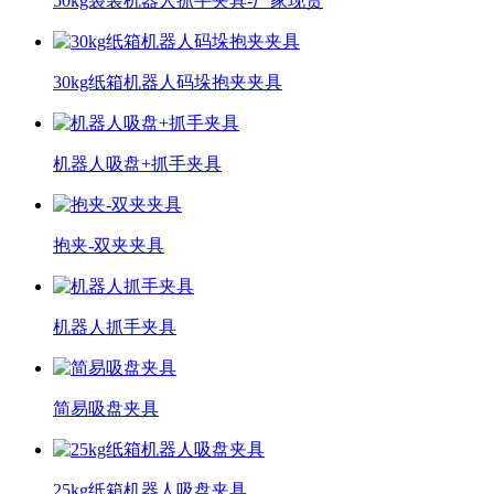
50kg袋装机器人抓手夹具-厂家现货
30kg纸箱机器人码垛抱夹夹具
机器人吸盘+抓手夹具
抱夹-双夹夹具
机器人抓手夹具
简易吸盘夹具
25kg纸箱机器人吸盘夹具