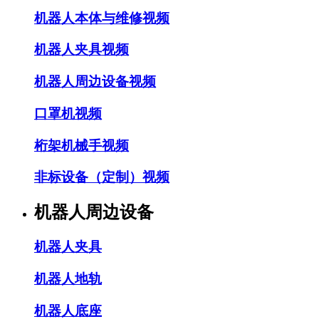
机器人本体与维修视频
机器人夹具视频
机器人周边设备视频
口罩机视频
桁架机械手视频
非标设备（定制）视频
机器人周边设备
机器人夹具
机器人地轨
机器人底座