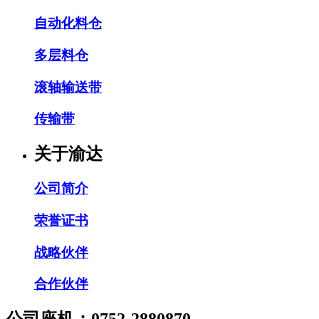
自动化料仓
多层料仓
滚轴输送带
传输带
关于渝达
公司简介
荣誉证书
战略伙伴
合作伙伴