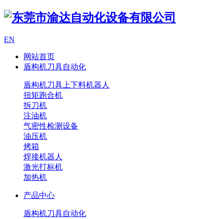
EN
网站首页
盾构机刀具自动化
盾构机刀具上下料机器人
扭矩跑合机
拆刀机
注油机
气密性检测设备
油压机
烤箱
焊接机器人
激光打标机
加热机
产品中心
盾构机刀具自动化