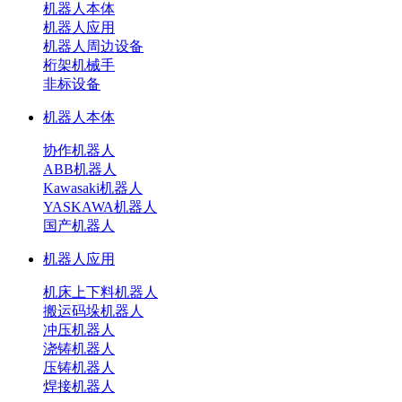
机器人本体
机器人应用
机器人周边设备
桁架机械手
非标设备
机器人本体
协作机器人
ABB机器人
Kawasaki机器人
YASKAWA机器人
国产机器人
机器人应用
机床上下料机器人
搬运码垛机器人
冲压机器人
浇铸机器人
压铸机器人
焊接机器人