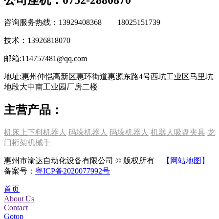
公司座机：0752-2880870
咨询服务热线：13929408368 18025151739
技术：13926818070
邮箱:114757481@qq.com
地址:惠州仲恺高新区惠环街道惠源东路4号西坑工业区马里坑
地段大中南工业园厂房二楼
主营产品：
机床上下料机器人
码垛机器人
码垛机器人
机器人吸盘夹具
龙
门桁架机械手
惠州市渝达自动化设备有限公司 © 版权所有
【网站地图】
备案号：
粤ICP备2020077992号
首页
About Us
Contact
Gotop