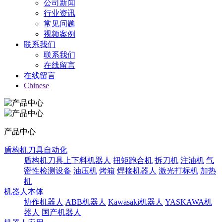
公司新闻
行业资讯
常见问题
视频案例
联系我们
联系我们
在线留言
在线留言
Chinese
产品中心
盾构机刀具自动化
盾构机刀具上下料机器人
扭矩跑合机
拆刀机
注油机
气
密性检测设备
油压机
烤箱
焊接机器人
激光打标机
加热
机
机器人本体
协作机器人
ABB机器人
Kawasaki机器人
YASKAWA机
器人
国产机器人