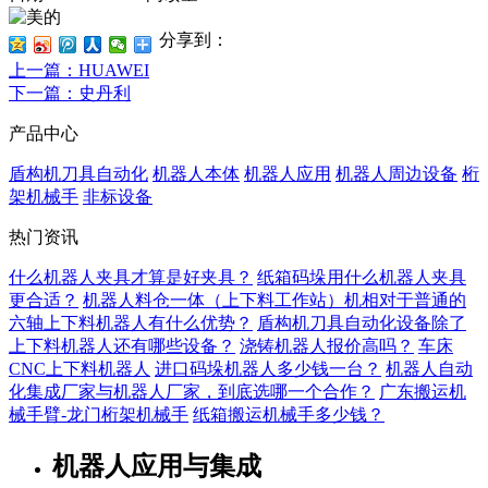
分享到：
上一篇
：HUAWEI
下一篇
：史丹利
产品中心
盾构机刀具自动化
机器人本体
机器人应用
机器人周边设备
桁
架机械手
非标设备
热门资讯
什么机器人夹具才算是好夹具？
纸箱码垛用什么机器人夹具
更合适？
机器人料仓一体（上下料工作站）机相对于普通的
六轴上下料机器人有什么优势？
盾构机刀具自动化设备除了
上下料机器人还有哪些设备？
浇铸机器人报价高吗？
车床
CNC上下料机器人
进口码垛机器人多少钱一台？
机器人自动
化集成厂家与机器人厂家，到底选哪一个合作？
广东搬运机
械手臂-龙门桁架机械手
纸箱搬运机械手多少钱？
机器人应用与集成