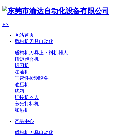
EN
网站首页
盾构机刀具自动化
盾构机刀具上下料机器人
扭矩跑合机
拆刀机
注油机
气密性检测设备
油压机
烤箱
焊接机器人
激光打标机
加热机
产品中心
盾构机刀具自动化