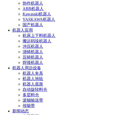
协作机器人
ABB机器人
Kawasaki机器人
YASKAWA机器人
国产机器人
机器人应用
机床上下料机器人
搬运码垛机器人
冲压机器人
浇铸机器人
压铸机器人
焊接机器人
机器人周边设备
机器人夹具
机器人地轨
机器人底座
自动旋转料仓
多层料仓
滚轴输送带
传输带
新闻动态