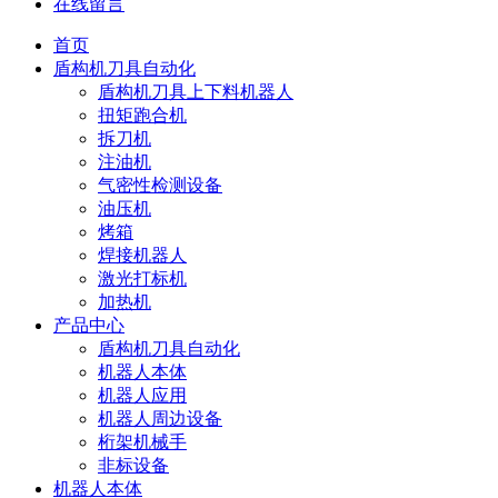
在线留言
首页
盾构机刀具自动化
盾构机刀具上下料机器人
扭矩跑合机
拆刀机
注油机
气密性检测设备
油压机
烤箱
焊接机器人
激光打标机
加热机
产品中心
盾构机刀具自动化
机器人本体
机器人应用
机器人周边设备
桁架机械手
非标设备
机器人本体