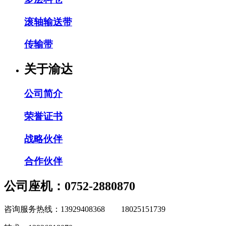
滚轴输送带
传输带
关于渝达
公司简介
荣誉证书
战略伙伴
合作伙伴
公司座机：0752-2880870
咨询服务热线：13929408368 18025151739