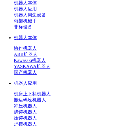
机器人本体
机器人应用
机器人周边设备
桁架机械手
非标设备
机器人本体
协作机器人
ABB机器人
Kawasaki机器人
YASKAWA机器人
国产机器人
机器人应用
机床上下料机器人
搬运码垛机器人
冲压机器人
浇铸机器人
压铸机器人
焊接机器人