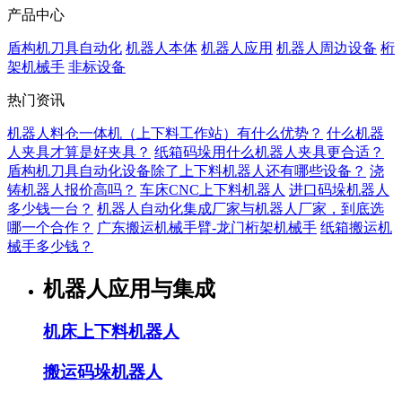
产品中心
盾构机刀具自动化
机器人本体
机器人应用
机器人周边设备
桁
架机械手
非标设备
热门资讯
机器人料仓一体机（上下料工作站）有什么优势？
什么机器
人夹具才算是好夹具？
纸箱码垛用什么机器人夹具更合适？
盾构机刀具自动化设备除了上下料机器人还有哪些设备？
浇
铸机器人报价高吗？
车床CNC上下料机器人
进口码垛机器人
多少钱一台？
机器人自动化集成厂家与机器人厂家，到底选
哪一个合作？
广东搬运机械手臂-龙门桁架机械手
纸箱搬运机
械手多少钱？
机器人应用与集成
机床上下料机器人
搬运码垛机器人