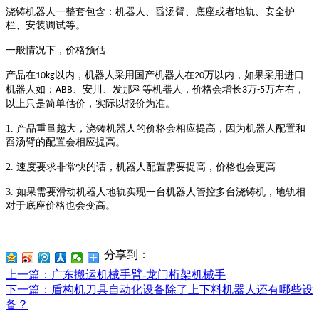
浇铸机器人一整套包含：机器人、舀汤臂、底座或者地轨、安全护
栏、安装调试等。
一般情况下，价格预估
产品在
以内，机器人采用国产机器人在
万以内，如果采用进口
10kg
20
机器人如：
、安川、发那科等机器人，价格会增长
万
万左右，
ABB
3
-5
以上只是简单估价，实际以报价为准。
1.
产品重量越大，浇铸机器人的价格会相应提高，因为机器人配置和
舀汤臂的配置会相应提高。
2.
速度要求非常快的话，机器人配置需要提高，价格也会更高
3.
如果需要滑动机器人地轨实现一台机器人管控多台浇铸机，地轨相
对于底座价格也会变高。
分享到：
上一篇
：广东搬运机械手臂-龙门桁架机械手
下一篇
：盾构机刀具自动化设备除了上下料机器人还有哪些设
备？