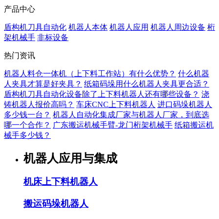
产品中心
盾构机刀具自动化
机器人本体
机器人应用
机器人周边设备
桁
架机械手
非标设备
热门资讯
机器人料仓一体机（上下料工作站）有什么优势？
什么机器
人夹具才算是好夹具？
纸箱码垛用什么机器人夹具更合适？
盾构机刀具自动化设备除了上下料机器人还有哪些设备？
浇
铸机器人报价高吗？
车床CNC上下料机器人
进口码垛机器人
多少钱一台？
机器人自动化集成厂家与机器人厂家，到底选
哪一个合作？
广东搬运机械手臂-龙门桁架机械手
纸箱搬运机
械手多少钱？
机器人应用与集成
机床上下料机器人
搬运码垛机器人